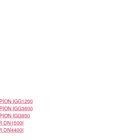
ION IGG1200
ION IGG3600
ION IGG950
 DN1500I
 DN4400I