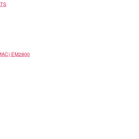
ATS
AC) EM2800