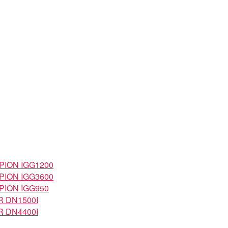
ION IGG1200
ION IGG3600
ION IGG950
 DN1500I
 DN4400I