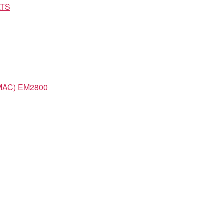
ATS
AC) EM2800